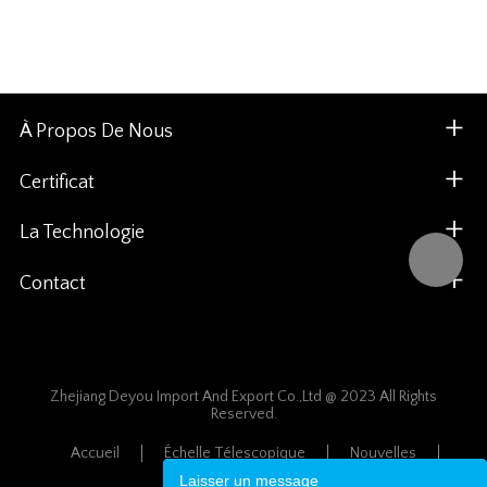
À Propos De Nous
Certificat
La Technologie
Contact
Zhejiang Deyou Import And Export Co.,Ltd @ 2023 All Rights
Reserved.
Accueil
Échelle Télescopique
Nouvelles
Plan Du Site
Laisser un message