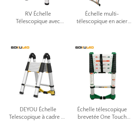
RV Échelle
Échelle multi-
Télescopique avec
télescopique en acier
Rétraction à un Bouton
inoxydable
pour Tente de Toit
DEYOU Échelle
Échelle télescopique
Telescopique à cadre en
brevetée One Touch
A à fermeture amortie
Release