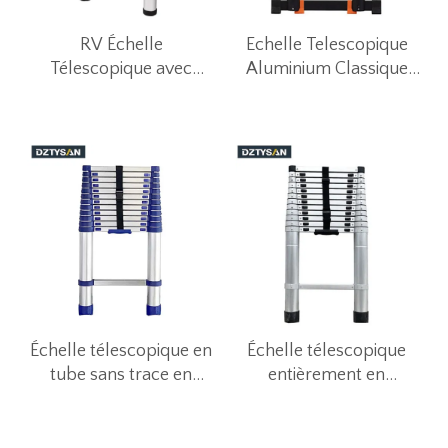
RV Échelle
Echelle Telescopique
Télescopique avec
Aluminium Classique
Rétraction à un Bouton
4.4m Noir
pour Tente de Toit
Échelle télescopique en
Échelle télescopique
tube sans trace en
entièrement en
aluminium
aluminium d'ingénierie
résistante aux chutes