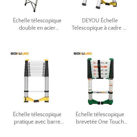
Échelle télescopique
DEYOU Échelle
double en acier
Telescopique à cadre en
inoxydable
A à fermeture amortie
Échelle télescopique
Échelle télescopique
pratique avec barre
brevetée One Touch
stabilisatrice rotative à
Release
360°