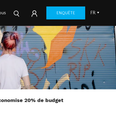
ous
FR
ENQUÊTE
 économise 20% de budget