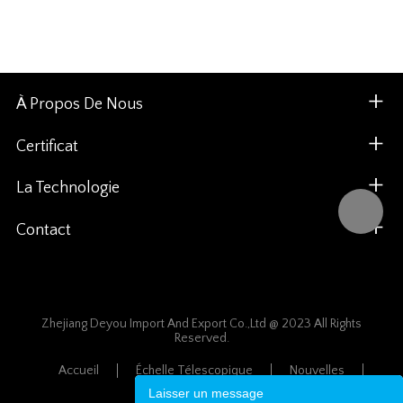
À Propos De Nous
Certificat
La Technologie
Contact
Zhejiang Deyou Import And Export Co.,Ltd @ 2023 All Rights
Reserved.
Accueil
Échelle Télescopique
Nouvelles
Plan Du Site
Laisser un message