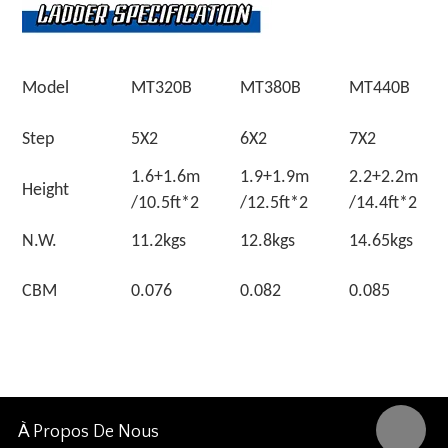
Model
MT320B
MT380B
MT440B
Step
5X2
6X2
7X2
1.6+1.6m
1.9+1.9m
2.2+2.2
Height
/10.5ft*2
/12.5ft*2
/14.4ft*2
N.W.
11.2kgs
12.8kgs
14.65kgs
CBM
0.076
0.082
0.085
À Propos De Nous