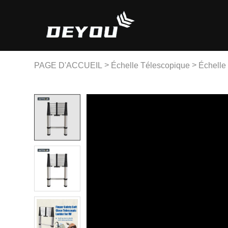
>
>
PAGE D'ACCUEIL
Échelle Télescopique
Échelle