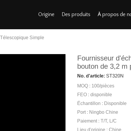
Origine
Des produits
À propos de n
 Télescopique Simple
Fournisseur d'éch
bouton de 3,2 m 
No. d'article:
ST320N
MOQ : 100/pièces
FEO : disponible
Échantillon : Disponible
Port : Ningbo Chine
Paiement : T/T, L/C
Lieu d'origine : Chine