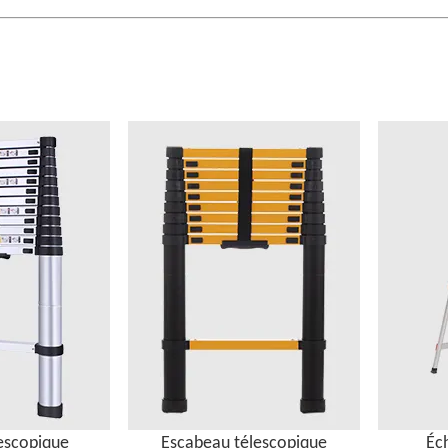
lescopique
Escabeau télescopique
Éc